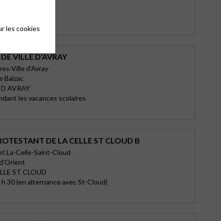
X
6h
r les cookies
DE VILLE D’AVRAY
s-Ville d'Avray
e Balzac
E D AVRAY
ndant les vacances scolaires
ROTESTANT DE LA CELLE ST CLOUD B
et La-Celle-Saint-Cloud
 d'Orient
ELLE ST CLOUD
h 30 (en alternance avec St-Cloud)