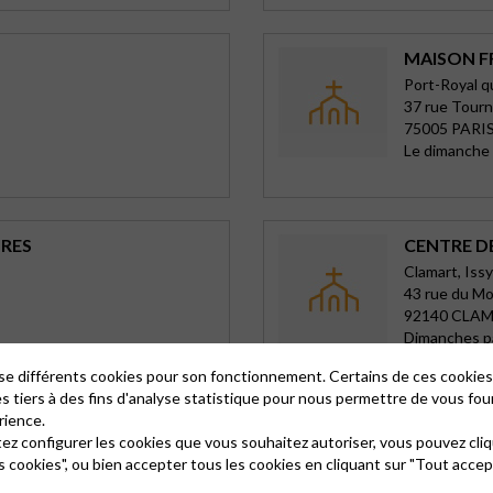
MAISON F
Port-Royal qu
37 rue Tourn
75005 PARIS
Le dimanche 
TRES
CENTRE D
Clamart, Iss
43 rue du Mo
92140 CLA
Dimanches p
lise différents cookies pour son fonctionnement. Certains de ces cooki
es tiers à des fins d'analyse statistique pour nous permettre de vous fou
rience.
NEAUX
TEMPLE E
tez configurer les cookies que vous souhaitez autoriser, vous pouvez cliq
orêt
Dreux-Mars
s cookies", ou bien accepter tous les cookies en cliquant sur "Tout accep
9 - 11, rue M