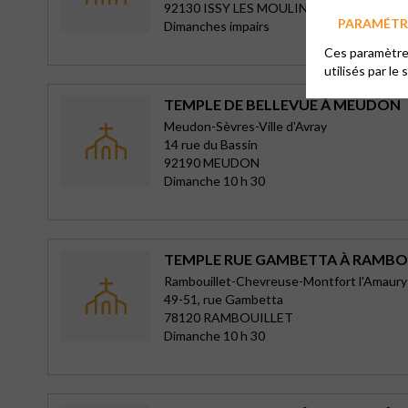
92130 ISSY LES MOULINEAUX
PARAMÉTRE
Dimanches impairs
Ces paramètres
utilisés par le 
TEMPLE DE BELLEVUE À MEUDON
Meudon-Sèvres-Ville d'Avray
14 rue du Bassin
92190 MEUDON
Dimanche 10 h 30
TEMPLE RUE GAMBETTA À RAMBO
Rambouillet-Chevreuse-Montfort l'Amaury
49-51, rue Gambetta
78120 RAMBOUILLET
Dimanche 10 h 30