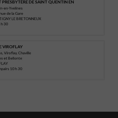
T PRESBYTÈRE DE SAINT QUENTIN EN
n-en-Yvelines
enue de la Gare
TIGNY LE BRETONNEUX
 h 30
E VIROFLAY
, Viroflay, Chaville
es et Bellonte
FLAY
pairs 10 h 30