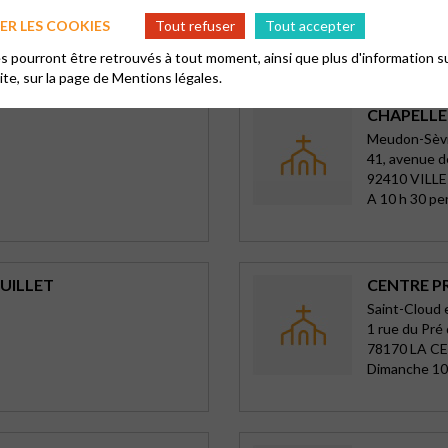
28100 DREU
R LES COOKIES
Tout refuser
Tout accepter
Dimanche 1
 pourront être retrouvés à tout moment, ainsi que plus d'information su
site, sur la page de
Mentions légales.
CHAPELLE 
Meudon-Sèvre
41, avenue d
92410 VILL
A 10 h 30 pe
UILLET
CENTRE P
Saint-Cloud 
1 rue du Pré
78170 LA C
Dimanche 10 