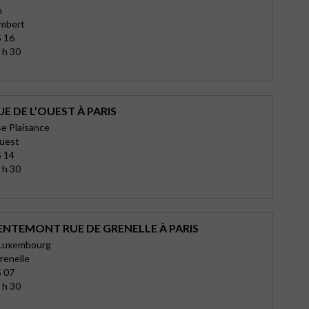
n
ambert
 16
 h 30
E DE L’OUEST À PARIS
e Plaisance
Ouest
 14
 h 30
ENTEMONT RUE DE GRENELLE À PARIS
Luxembourg
renelle
 07
 h 30