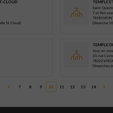
ST-CLOUD
TEMPLE E
Saint-Quenti
7 et 9bis av
78180 MON
elle St-Cloud)
Dimanche 10
TEMPLE D
Jouy-en-Josas
33, rue Cost
78220 VIRO
Dimanches im
7
8
9
10
11
12
13
14