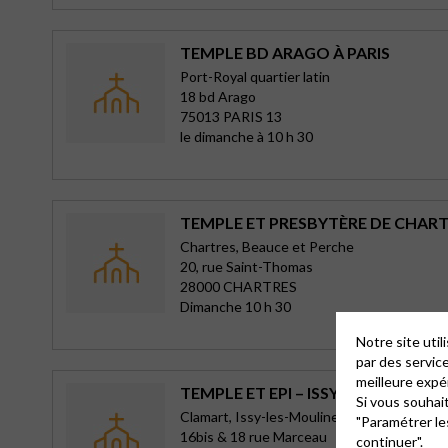
TEMPLE BD ARAGO À PARIS
Port-Royal quartier latin
18 bd Arago
75013 PARIS 13
le dimanche à 10 h 30
TEMPLE ET PRESBYTÈRE DE CHAR
Chartres, Beauce et Perche
20, rue Saint-Thomas
28000 CHARTRES
Dimanche 10 h 30
Notre site uti
par des servic
meilleure expé
TEMPLE ET EPI – ISSY-LES-MOULI
Si vous souhai
Clamart, Issy-les-Moulineaux, Meudon-la-F
"Paramétrer le
16bis & 18 rue Marceau
continuer".