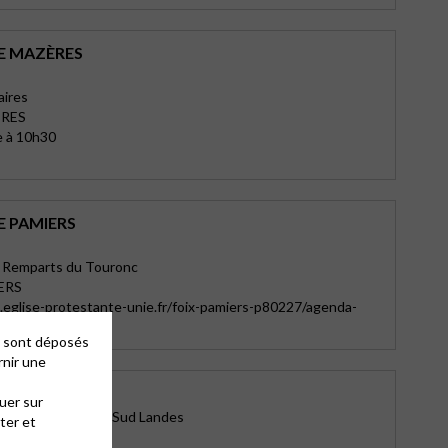
E MAZÈRES
aires
ERES
e à 10h30
E PAMIERS
s Remparts du Touronc
ERS
eglise-protestante-unie.fr/foix-pamiers-p80227/agenda-
sses-se1390
es sont déposés
rnir une
E SOORTS
uer sur
rritz-Pays basque-Sud Landes
ter et
mple