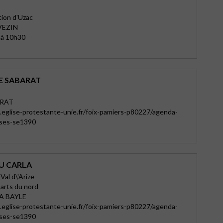
tion d'Uzac
VEZIN
 à 10h30
E SABARAT
ARAT
eglise-protestante-unie.fr/foix-pamiers-p80227/agenda-
sses-se1390
U CARLA
Val d\'Arize
arts du nord
A BAYLE
eglise-protestante-unie.fr/foix-pamiers-p80227/agenda-
sses-se1390