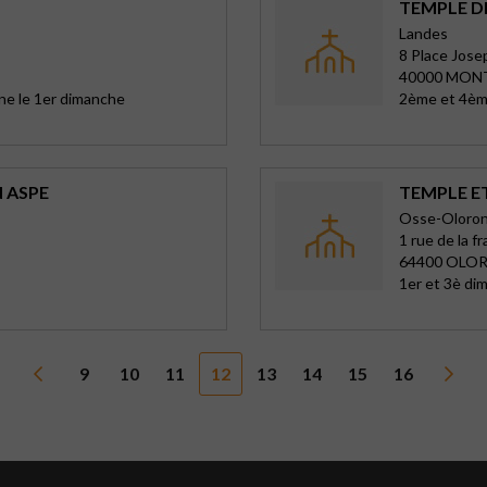
TEMPLE D
Landes
8 Place Jose
40000 MON
ne le 1er dimanche
2ème et 4èm
N ASPE
TEMPLE E
Osse-Oloro
1 rue de la f
64400 OLO
1er et 3è di
9
10
11
12
13
14
15
16