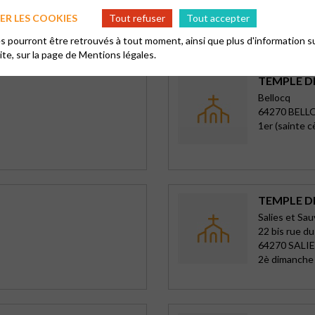
40150 SOO
R LES COOKIES
Tout refuser
Tout accepter
Culte périod
 pourront être retrouvés à tout moment, ainsi que plus d'information su
site, sur la page de
Mentions légales.
TEMPLE D
Bellocq
64270 BEL
1er (sainte 
TEMPLE DE
Salies et Sa
22 bis rue d
64270 SALI
2è dimanche