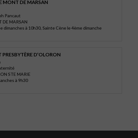
E MONT DE MARSAN
ph Pancaut
T DE MARSAN
e dimanches à 10h30, Sainte Cène le 4ème dimanche
T PRESBYTÈRE D’OLORON
n
raternité
RON STE MARIE
manches à 9h30