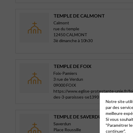
TEMPLE DE CALMONT
Calmont
rue du temple
12450 CALMONT
3è dimanche à 10h30
TEMPLE DE FOIX
Foix-Pamiers
3 rue de Verdun
09000 FOIX
https://www.eglise-protestante-unie.fr/f
des-3-paroisses-se1390
Notre site uti
par des servic
meilleure expé
TEMPLE DE SAVERDUN
Si vous souhai
Saverdun
"Paramétrer le
Place Roussille
continuer".