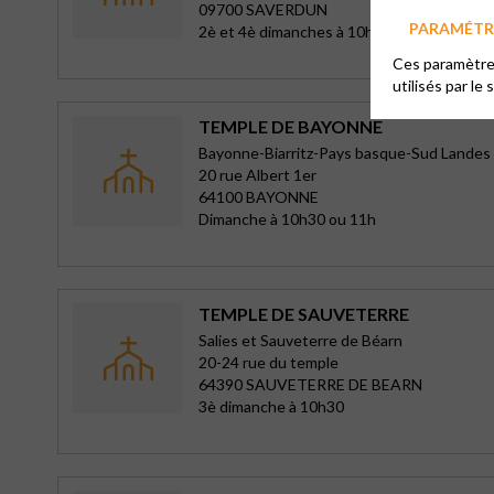
09700 SAVERDUN
PARAMÉTRE
2è et 4è dimanches à 10h30
Ces paramètres
utilisés par le 
TEMPLE DE BAYONNE
Bayonne-Biarritz-Pays basque-Sud Landes
20 rue Albert 1er
64100 BAYONNE
Dimanche à 10h30 ou 11h
TEMPLE DE SAUVETERRE
Salies et Sauveterre de Béarn
20-24 rue du temple
64390 SAUVETERRE DE BEARN
3è dimanche à 10h30