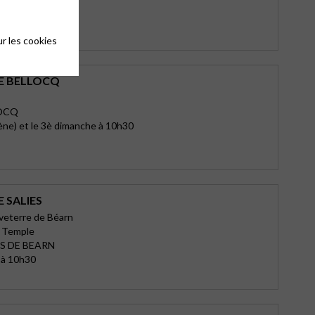
RTS HOSSEGOR
ique
r les cookies
E BELLOCQ
LOCQ
cène) et le 3è dimanche à 10h30
 SALIES
uveterre de Béarn
u Temple
ES DE BEARN
 à 10h30