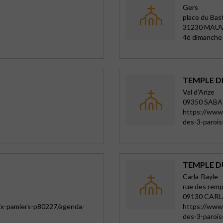
Gers
place du Bas
31230 MAU
4è dimanche
TEMPLE D
Val d'Arize
09350 SAB
https://www.
des-3-paroi
TEMPLE D
Carla-Bayle - 
rue des remp
09130 CARL
oix-pamiers-p80227/agenda-
https://www.
des-3-paroi