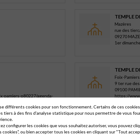
TEMPLE D
Mazères
rue des tierc
09270 MAZ
1er dimanch
TEMPLE D
Foix-Pamiers
9 ter rue de
09100 PAMI
oix-pamiers-p80227/agenda-
https://www.
des-3-paroi
lise différents cookies pour son fonctionnement. Certains de ces cooki
es tiers à des fins d'analyse statistique pour nous permettre de vous fou
rience.
TEMPLE D
tez configurer les cookies que vous souhaitez autoriser, vous pouvez cliq
Bayonne-Bia
s cookies", ou bien accepter tous les cookies en cliquant sur "Tout accep
57 rue du te